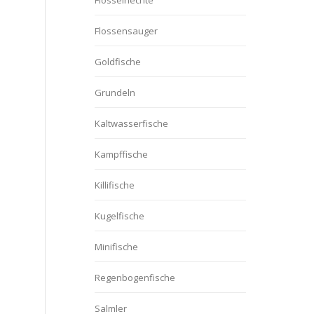
Flösselhechte
Flossensauger
Goldfische
Grundeln
Kaltwasserfische
Kampffische
Killifische
Kugelfische
Minifische
Regenbogenfische
Salmler