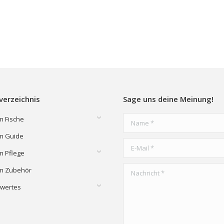
verzeichnis
Sage uns deine Meinung!
m Fische
Name *
m Guide
E-Mail *
m Pflege
Nachricht *
m Zubehör
wertes